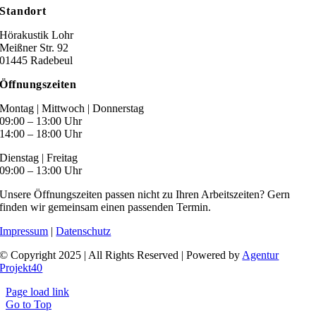
Standort
Hörakustik Lohr
Meißner Str. 92
01445 Radebeul
Öffnungszeiten
Montag | Mittwoch | Donnerstag
09:00 – 13:00 Uhr
14:00 – 18:00 Uhr
Dienstag | Freitag
09:00 – 13:00 Uhr
Unsere Öffnungszeiten passen nicht zu Ihren Arbeitszeiten? Gern
finden wir gemeinsam einen passenden Termin.
Impressum
|
Datenschutz
© Copyright 2025 | All Rights Reserved | Powered by
Agentur
Projekt40
Page load link
Go to Top