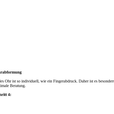
rabformung
des Ohr ist so individuell, wie ein Fingerabdruck. Daher ist es besond
timale Beratung.
hritt 4: