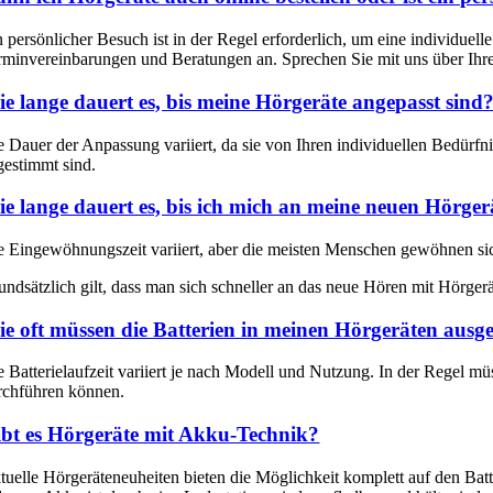
n persönlicher Besuch ist in der Regel erforderlich, um eine individue
rminvereinbarungen und Beratungen an. Sprechen Sie mit uns über Ih
e lange dauert es, bis meine Hörgeräte angepasst sind
e Dauer der Anpassung variiert, da sie von Ihren individuellen Bedürfn
gestimmt sind.
e lange dauert es, bis ich mich an meine neuen Hörge
e Eingewöhnungszeit variiert, aber die meisten Menschen gewöhnen sic
undsätzlich gilt, dass man sich schneller an das neue Hören mit Hörger
e oft müssen die Batterien in meinen Hörgeräten ausg
e Batterielaufzeit variiert je nach Modell und Nutzung. In der Regel mü
rchführen können.
bt es Hörgeräte mit Akku-Technik?
tuelle Hörgeräteneuheiten bieten die Möglichkeit komplett auf den Bat