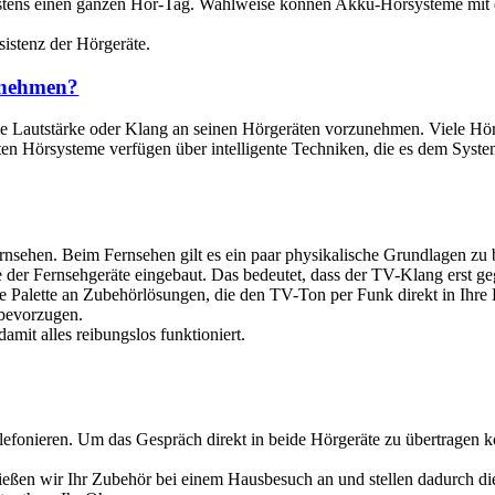
estens einen ganzen Hör-Tag. Wahlweise können Akku-Hörsysteme mit e
sistenz der Hörgeräte.
ornehmen?
wie Lautstärke oder Klang an seinen Hörgeräten vorzunehmen. Viele Hör
n Hörsysteme verfügen über intelligente Techniken, die es dem System 
rnsehen. Beim Fernsehen gilt es ein paar physikalische Grundlagen zu 
ite der Fernsehgeräte eingebaut. Das bedeutet, dass der TV-Klang ers
ite Palette an Zubehörlösungen, die den TV-Ton per Funk direkt in Ihre
 bevorzugen.
mit alles reibungslos funktioniert.
elefonieren. Um das Gespräch direkt in beide Hörgeräte zu übertragen 
ließen wir Ihr Zubehör bei einem Hausbesuch an und stellen dadurch die