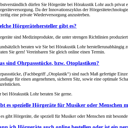
lbstverständlich dürfen Sie Hörgeräte bei Hörakustik Lohr auch privat
rgeräteversorgung. Da der Innovationszyklus der Hörgerätetechnologie ab
rzeitig eine private Wiederversorgung anzustreben.
lche Hörgerätehersteller gibt es?
rgeräte sind Medizinprodukte, die unter strengen Richtlinien produzier
undsätzlich beraten wir Sie bei Hörakustik Lohr herstellerunabhängig 
raten Sie gern! Vereinbaren Sie gleich online einen Termin.
s sind Ohrpassstücke, bzw. Otoplastiken?
rpassstücke, (Fachbegriff „Otoplastik“) sind nach Maß gefertigte Einze
undlage für einen angenehmen, sicheren Sitz, sowie eine optimale Sch
nzelstücken.
r bei Hörakustik Lohr beraten Sie gerne.
bt es spezielle Hörgeräte für Musiker oder Menschen m
, es gibt Hörgeräte, die speziell für Musiker oder Menschen mit beson
nn ich Hörgeräte auch online bestellen oder ist ein per