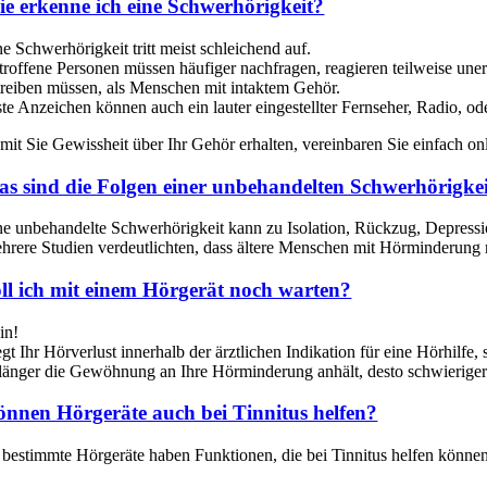
e erkenne ich eine Schwerhörigkeit?
ne Schwerhörigkeit tritt meist schleichend auf.
troffene Personen müssen häufiger nachfragen, reagieren teilweise une
treiben müssen, als Menschen mit intaktem Gehör.
ste Anzeichen können auch ein lauter eingestellter Fernseher, Radio, o
mit Sie Gewissheit über Ihr Gehör erhalten, vereinbaren Sie einfach on
s sind die Folgen einer unbehandelten Schwerhörigke
ne unbehandelte Schwerhörigkeit kann zu Isolation, Rückzug, Depress
hrere Studien verdeutlichten, dass ältere Menschen mit Hörminderung
ll ich mit einem Hörgerät noch warten?
in!
egt Ihr Hörverlust innerhalb der ärztlichen Indikation für eine Hörhilfe
 länger die Gewöhnung an Ihre Hörminderung anhält, desto schwieriger
nnen Hörgeräte auch bei Tinnitus helfen?
, bestimmte Hörgeräte haben Funktionen, die bei Tinnitus helfen könn