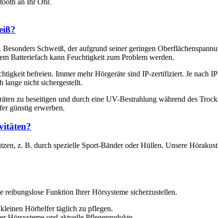
tooth an Ihr Ohr.
eiß?
t. Besonders Schweiß, der aufgrund seiner geringen Oberflächenspann
dem Batteriefach kann Feuchtigkeit zum Problem werden.
igkeit befreien. Immer mehr Hörgeräte sind IP-zertifiziert. Je nach I
 lange nicht sichergestellt.
geräten zu beseitigen und durch eine UV-Bestrahlung während des Tro
fer günstig erwerben.
vitäten?
chützen, z. B. durch spezielle Sport-Bänder oder Hüllen. Unsere Höraku
 reibungslose Funktion Ihrer Hörsysteme sicherzustellen.
leinen Hörhelfer täglich zu pflegen.
rer Hörsysteme und aktuelle Pflegeprodukte.