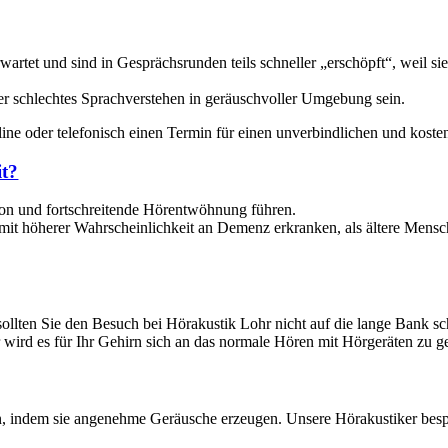
rwartet und sind in Gesprächsrunden teils schneller „erschöpft“, weil
der schlechtes Sprachverstehen in geräuschvoller Umgebung sein.
line oder telefonisch einen Termin für einen unverbindlichen und koste
it?
ion und fortschreitende Hörentwöhnung führen.
 mit höherer Wahrscheinlichkeit an Demenz erkranken, als ältere Men
, sollten Sie den Besuch bei Hörakustik Lohr nicht auf die lange Bank s
 wird es für Ihr Gehirn sich an das normale Hören mit Hörgeräten zu 
en, indem sie angenehme Geräusche erzeugen. Unsere Hörakustiker besp