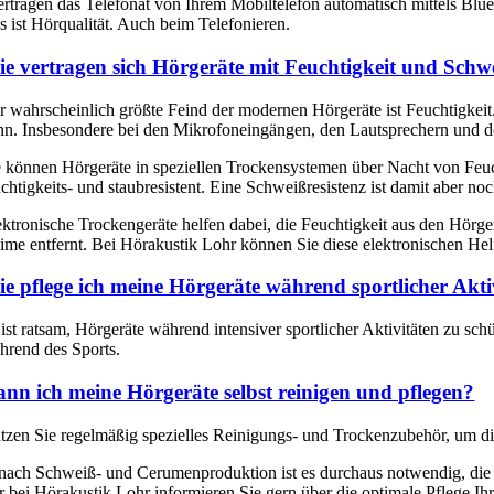
ertragen das Telefonat von Ihrem Mobiltelefon automatisch mittels Blue
s ist Hörqualität. Auch beim Telefonieren.
e vertragen sich Hörgeräte mit Feuchtigkeit und Schw
r wahrscheinlich größte Feind der modernen Hörgeräte ist Feuchtigkei
nn. Insbesondere bei den Mikrofoneingängen, den Lautsprechern und 
e können Hörgeräte in speziellen Trockensystemen über Nacht von Feucht
chtigkeits- und staubresistent. Eine Schweißresistenz ist damit aber noch
ektronische Trockengeräte helfen dabei, die Feuchtigkeit aus den Hör
ime entfernt. Bei Hörakustik Lohr können Sie diese elektronischen Hel
e pflege ich meine Hörgeräte während sportlicher Akti
 ist ratsam, Hörgeräte während intensiver sportlicher Aktivitäten zu s
hrend des Sports.
nn ich meine Hörgeräte selbst reinigen und pflegen?
tzen Sie regelmäßig spezielles Reinigungs- und Trockenzubehör, um die
 nach Schweiß- und Cerumenproduktion ist es durchaus notwendig, die k
r bei Hörakustik Lohr informieren Sie gern über die optimale Pflege Ih