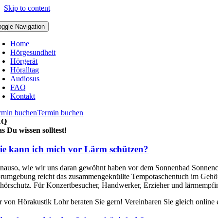
Skip to content
oggle Navigation
Home
Hörgesundheit
Hörgerät
Höralltag
Audiosus
FAQ
Kontakt
rmin buchen
Termin buchen
AQ
s Du wissen solltest!
e kann ich mich vor Lärm schützen?
nauso, wie wir uns daran gewöhnt haben vor dem Sonnenbad Sonnencrem
rumgebung reicht das zusammengeknüllte Tempotaschentuch im Gehörgang 
hörschutz. Für Konzertbesucher, Handwerker, Erzieher und lärmempfi
r von Hörakustik Lohr beraten Sie gern! Vereinbaren Sie gleich online