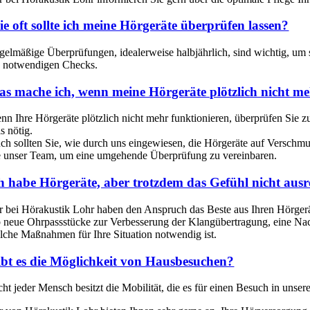
e oft sollte ich meine Hörgeräte überprüfen lassen?
gelmäßige Überprüfungen, idealerweise halbjährlich, sind wichtig, um 
e notwendigen Checks.
s mache ich, wenn meine Hörgeräte plötzlich nicht me
nn Ihre Hörgeräte plötzlich nicht mehr funktionieren, überprüfen Sie zun
ls nötig.
ch sollten Sie, wie durch uns eingewiesen, die Hörgeräte auf Verschmutz
e unser Team, um eine umgehende Überprüfung zu vereinbaren.
h habe Hörgeräte, aber trotzdem das Gefühl nicht aus
r bei Hörakustik Lohr haben den Anspruch das Beste aus Ihren Hörger
 neue Ohrpassstücke zur Verbesserung der Klangübertragung, eine Nach
lche Maßnahmen für Ihre Situation notwendig ist.
bt es die Möglichkeit von Hausbesuchen?
cht jeder Mensch besitzt die Mobilität, die es für einen Besuch in uns