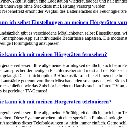
lymer-Akku ist durch eine Ladestation wiederaufladbar und hält mind
ch unterwegs ohne Steckdose mit Leistung versorgt werden.
s Nebeneffekt erhöht der Wegfall des Batteriefaches die Feuchtigkeitsre
nn ich selbst Einstellungen an meinen Hörgeräten v
undsätzlich gibt es verschiedene Möglichkeiten selbst Einstellungen, 
r Smartphone-App auf individuelle Bedürfnisse anpassen. Die modernste
weilige Hörumgebung anzupassen.
e kann ich mit meinen Hörgeräten fernsehen?
rgeräte verbessern Ihre allgemeine Hörfähigkeit deutlich, auch beim Fe
e Lautsprecher der heutigen Flachfernseher sind meist auf der Rückse
r gelangt. Das ist nicht optimal! Hörakustik Lohr bietet Ihnen eine bre
e Lautstärke getrennt von Ihren Mitschauenden so anpassen, wie Sie es
rne schließen wir das Zubehör bei einem Hausbesuch an Ihren TV an, da
s ist perfekter TV-Genuss!
e kann ich mit meinen Hörgeräten telefonieren?
rgeräte verbessern Ihre allgemeine Hörfähigkeit deutlich, auch beim T
werben. Diese Systeme arbeiten mit einer speziellen Funktechnologie.
r Anschluss dieser Telefonlösungen ist nicht immer einfach. Gerne sch